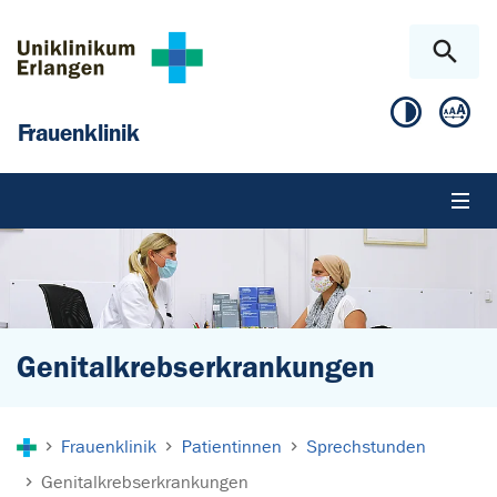
Zum Hauptinhalt springen
Skip to page footer
Frauenklinik
Genitalkrebserkrankungen
Sie sind hier:
Frauenklinik
Patientinnen
Sprechstunden
Genitalkrebserkrankungen