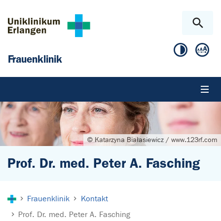
Zum Hauptinhalt springen
Skip to page footer
Frauenklinik
© Katarzyna Białasiewicz / www.123rf.com
Prof. Dr. med. Peter A. Fasching
Sie sind hier:
Frauenklinik
Kontakt
Prof. Dr. med. Peter A. Fasching