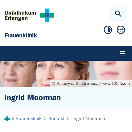
Zum Hauptinhalt springen
Skip to page footer
Frauenklinik
© Katarzyna Białasiewicz / www.123rf.com
Ingrid Moorman
Sie sind hier:
Frauenklinik
Kontakt
Ingrid Moorman