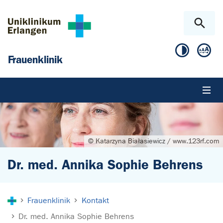
Zum Hauptinhalt springen
Skip to page footer
Frauenklinik
© Katarzyna Białasiewicz / www.123rf.com
Dr. med. Annika Sophie Behrens
Sie sind hier:
Frauenklinik
Kontakt
Dr. med. Annika Sophie Behrens