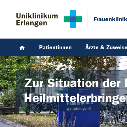
Zum Hauptinhalt springen
Skip to page footer
Frauenklini
Patientinnen
Ärzte & Zuweise
Zur Situation de
Heilmittelerbring