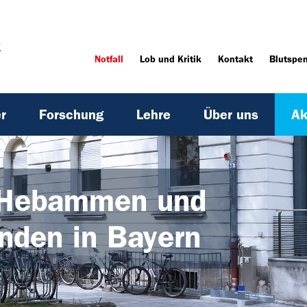
k
Notfall
Lob und Kritik
Kontakt
Blutspe
r
Forschung
Lehre
Über uns
Ak
r Hebammen und
enden in Bayern