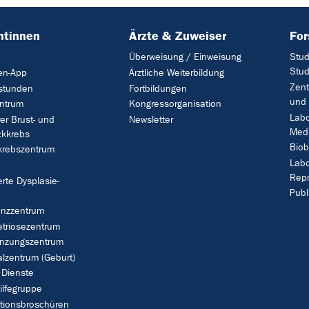
ntinnen
Ärzte & Zuweiser
Fo
Überweisung / Einweisung
Stud
Stud
en-App
Ärztliche Weiterbildung
Zent
stunden
Fortbildungen
und 
entrum
Kongressorganisation
Labo
rer Brust- und
Newsletter
Medi
ckkrebs
Biob
krebszentrum
Labo
Repr
ierte Dysplasie-
Publ
enzzentrum
triosezentrum
anzungszentrum
alzentrum (Geburt)
 Dienste
ilfegruppe
tionsbroschüren