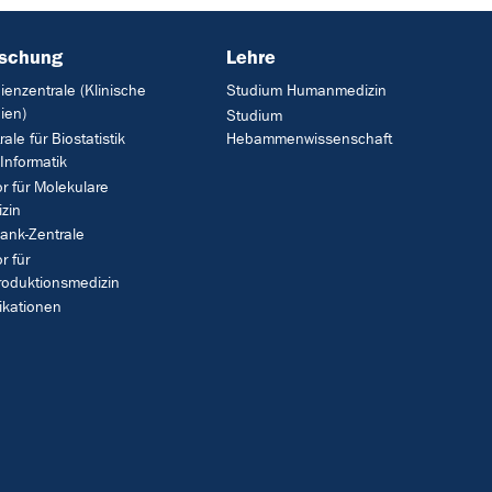
rschung
Lehre
ienzentrale (Klinische
Studium Humanmedizin
ien)
Studium
rale für Biostatistik
Hebammenwissenschaft
Informatik
r für Molekulare
zin
ank-Zentrale
r für
oduktionsmedizin
ikationen