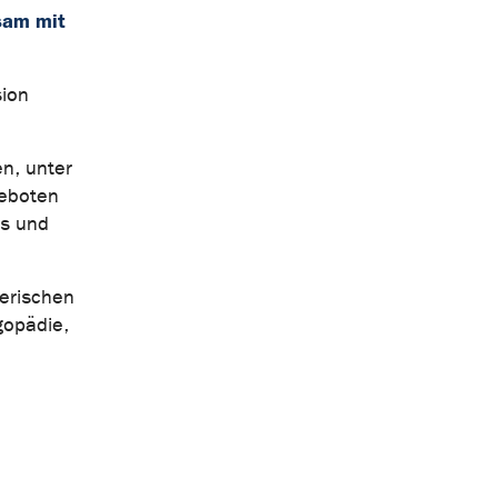
nsam mit
sion
en, unter
geboten
ds und
erischen
gopädie,