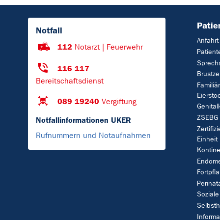
Patie
Notfall
Anfahrt
112
Notarzt | Feuerwehr
Patient
Sprech
116 117
Brustz
Bereitschaftsdienst
Familiä
Eiersto
089 19240
Vergiftung
Genital
ZSEBG
Notfallinformationen UKER
Zertifiz
Rufnummern und Notaufnahmen
Einheit
Kontin
Endome
Fortpfl
Perinat
Soziale
Selbsth
Informa