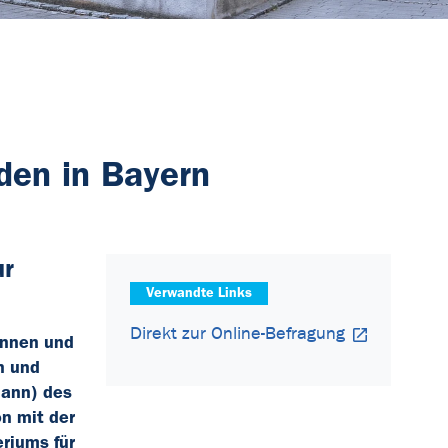
den in Bayern
ur
Verwandte Links
Direkt zur Online-Befragung
innen und
n und
mann) des
on mit der
riums für