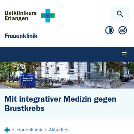
Zum Hauptinhalt springen
Skip to page footer
Frauenklinik
Mit integrativer Medizin gegen
Brustkrebs
Sie sind hier:
Frauenklinik
Aktuelles